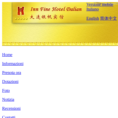
Versione mobile
Italiano
English
简体中文
Home
Informazioni
Prenota ora
Dotazioni
Foto
Notizia
Recensioni
Contatti