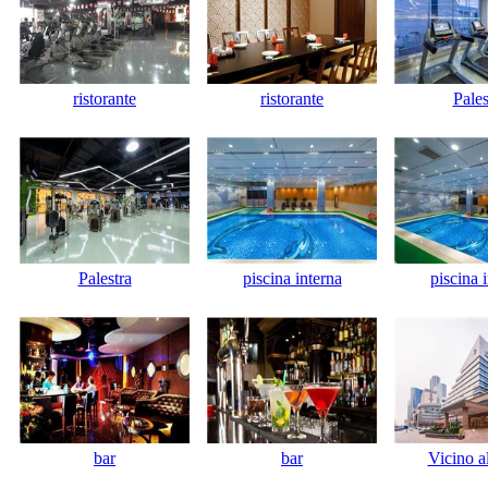
ristorante
ristorante
Pales
Palestra
piscina interna
piscina 
bar
bar
Vicino al