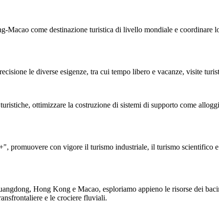
cao come destinazione turistica di livello mondiale e coordinare lo s
precisione le diverse esigenze, tra cui tempo libero e vacanze, visite turis
stiche, ottimizzare la costruzione di sistemi di supporto come alloggi 
", promuovere con vigore il turismo industriale, il turismo scientifico e 
ra Guangdong, Hong Kong e Macao, esploriamo appieno le risorse dei baci
sfrontaliere e le crociere fluviali.