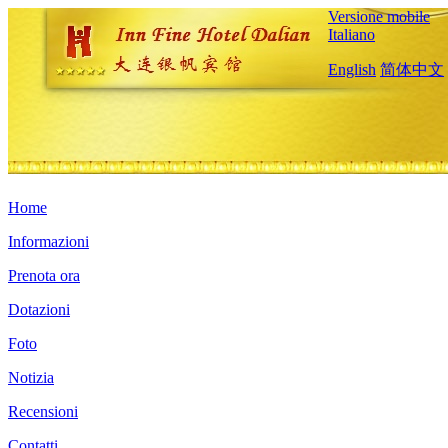
Versione mobile
Italiano
English
简体中文
Home
Informazioni
Prenota ora
Dotazioni
Foto
Notizia
Recensioni
Contatti