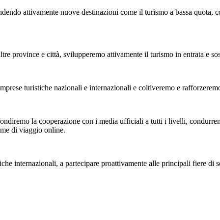
ndendo attivamente nuove destinazioni come il turismo a bassa quota, co
rovince e città, svilupperemo attivamente il turismo in entrata e sosterr
ese turistiche nazionali e internazionali e coltiveremo e rafforzeremo l
diremo la cooperazione con i media ufficiali a tutti i livelli, condurremo
rme di viaggio online.
e internazionali, a partecipare proattivamente alle principali fiere di se