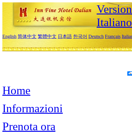
Version
Italiano
English
简体中文
繁體中文
日本語
한국어
Deutsch
Français
Itali
Home
Informazioni
Prenota ora