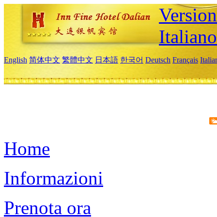
Version
Italiano
English
简体中文
繁體中文
日本語
한국어
Deutsch
Français
Itali
Home
Informazioni
Prenota ora