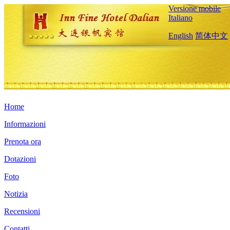
Versione mobile
Italiano
English
简体中文
Home
Informazioni
Prenota ora
Dotazioni
Foto
Notizia
Recensioni
Contatti