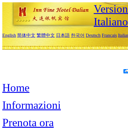
Version
Italiano
English
简体中文
繁體中文
日本語
한국어
Deutsch
Français
Itali
Home
Informazioni
Prenota ora