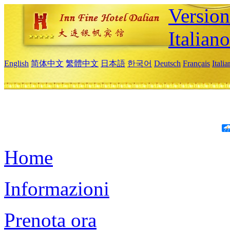
Version
Italiano
English
简体中文
繁體中文
日本語
한국어
Deutsch
Français
Itali
Home
Informazioni
Prenota ora