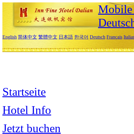
Mobile 
Deutsc
English
简体中文
繁體中文
日本語
한국어
Deutsch
Français
Itali
Startseite
Hotel Info
Jetzt buchen