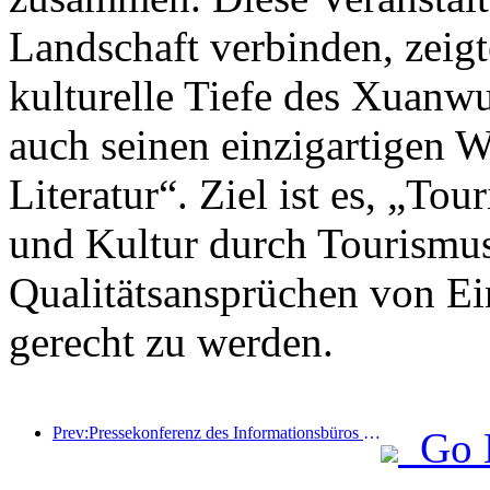
Landschaft verbinden, zeigt
kulturelle Tiefe des Xuanwu
auch seinen einzigartigen W
Literatur“. Ziel ist es, „To
und Kultur durch Tourismus
Qualitätsansprüchen von Ei
gerecht zu werden.
Prev:Pressekonferenz des Informationsbüros des Staatsrats: Derzeit gibt es in meinem Land 28 Grenzhäfen, die selbstfahrende Tourismusdienste anbieten können
Go 