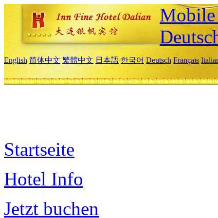
Mobile 
Deutsc
English
简体中文
繁體中文
日本語
한국어
Deutsch
Français
Itali
Startseite
Hotel Info
Jetzt buchen