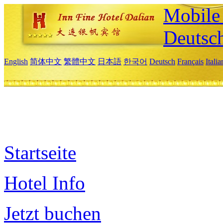
Mobile 
Deutsc
English
简体中文
繁體中文
日本語
한국어
Deutsch
Français
Itali
Startseite
Hotel Info
Jetzt buchen