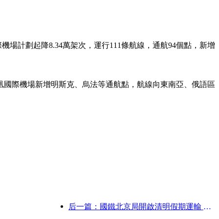
場計劃起降8.34萬架次，運行111條航線，通航94個點，新增
。
凰國際機場新增明斯克、烏法等通航點，航線向東南亞、俄語區
后一篇：國鐵北京局開啟清明假期運輸 預計發送旅客737萬人次