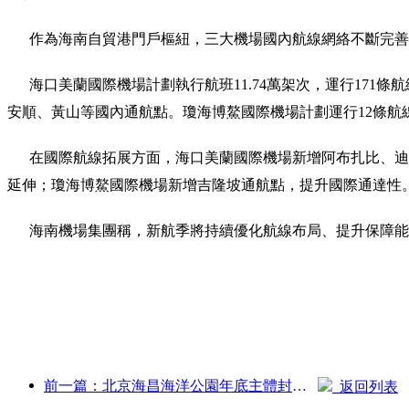
作為海南自貿港門戶樞紐，三大機場國內航線網絡不斷完善
海口美蘭國際機場計劃執行航班11.74萬架次，運行171條航
安順、黃山等國內通航點。瓊海博鰲國際機場計劃運行12條航
在國際航線拓展方面，海口美蘭國際機場新增阿布扎比、迪拜
延伸；瓊海博鰲國際機場新增吉隆坡通航點，提升國際通達性
海南機場集團稱，新航季將持續優化航線布局、提升保障能
前一篇：北京海昌海洋公園年底主體封頂 預計2027年建成開放
返回列表