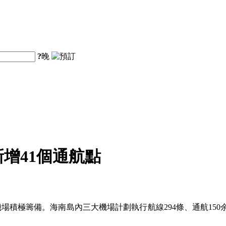
?
晚
增41個通航點
機場積極籌備。海南島內三大機場計劃執行航線294條、通航150