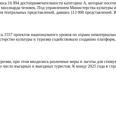
лось 16 994 достопримечательности категории А, которые посети
3 миллиарда человек. Под управлением Министерства культуры и
я театральных представлений, давших 113 000 представлений. В
ь 1557 проектов национального уровня по охране нематериально
ерство культуры и туризма содействовало созданию платформ, 
ризма, при этом вводились различные меры и льготы для стиму
о число въездных и выездных туристов. К концу 2025 года в стран