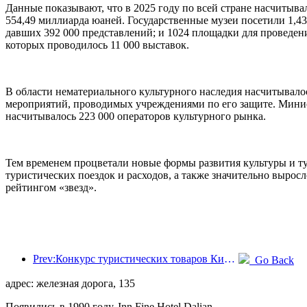
Данные показывают, что в 2025 году по всей стране насчитыва
554,49 миллиарда юаней. Государственные музеи посетили 1,4
давших 392 000 представлений; и 1024 площадки для проведени
которых проводилось 11 000 выставок.
В области нематериального культурного наследия насчитывалос
мероприятий, проводимых учреждениями по его защите. Минист
насчитывалось 223 000 операторов культурного рынка.
Тем временем процветали новые формы развития культуры и ту
туристических поездок и расходов, а также значительно выросл
рейтингом «звезд».
Prev:Конкурс туристических товаров Китая успешно прошел в Сянтане (провинция Хунань).
Go Back
адрес: железная дорога, 135
Появились в 1990 году, Inn Fine Hotel Dalian.