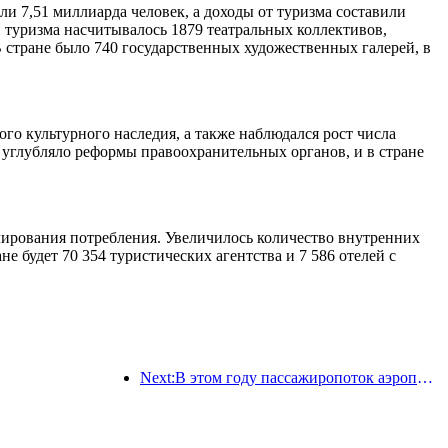
ли 7,51 миллиарда человек, а доходы от туризма составили
 туризма насчитывалось 1879 театральных коллективов,
 стране было 740 государственных художественных галерей, в
го культурного наследия, а также наблюдался рост числа
углубляло реформы правоохранительных органов, и в стране
лирования потребления. Увеличилось количество внутренних
е будет 70 354 туристических агентства и 7 586 отелей с
Next:В этом году пассажиропоток аэропорта Шэньчжэня превысил 3 миллиона человек, установив новый рекорд за аналогичный период.