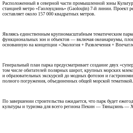
Расположенный в северной части промышленной зоны Культурно-
станцией метро «Гаолоуцзинь» (Gaoloujin) 7-й линии. Проект 
составляет около 157 000 квадратных метров.
Являясь единственным крупномасштабным тематическим парком 
функциональных зон и объектов — включая океанариумы, площ
основанную на концепции «Экология + Развлечения + Впечатл
Генеральный план парка предусматривает создание двух «супер
том числе обитателей полярных широт, крупных морских млек
и образовательных экскурсий до модных фотозон и гастроном
полного погружения, объединенных общей морской тематикой
По завершении строительства ожидается, что парк будет ежег
культуры и туризма для всего региона Пекин — Тяньцзинь — 