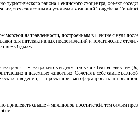
туристического района Пекинского субцентра, объект соседству
реализуется совместными усилиями компаний Tongcheng Construct
морской направленности, построенным в Пекине с нуля после 2
адки для интерактивных представлений и тематические отели,
ения + Отдых».
-театров» — «Театра китов и дельфинов» и «Театра радости» (Jo
опитающих и наземных животных. Сочетая в себе самые разноо
ических заведений, — проект призван сформировать инновационн
.
одно привлекать свыше 4 миллионов посетителей, тем самым пре
Хэбэй.