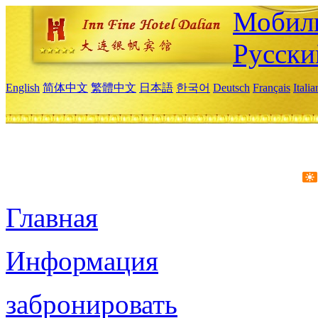
Мобиль
Русски
English
简体中文
繁體中文
日本語
한국어
Deutsch
Français
Itali
Главная
Информация
забронировать