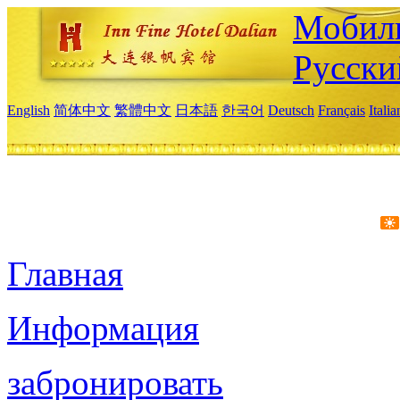
Мобиль
Русски
English
简体中文
繁體中文
日本語
한국어
Deutsch
Français
Itali
Главная
Информация
забронировать