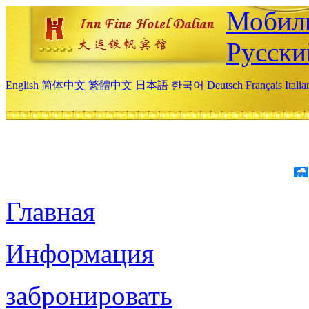
Мобиль
Русски
English
简体中文
繁體中文
日本語
한국어
Deutsch
Français
Itali
Главная
Информация
забронировать