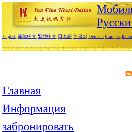
Мобиль
Русски
English
简体中文
繁體中文
日本語
한국어
Deutsch
Français
Itali
Главная
Информация
забронировать