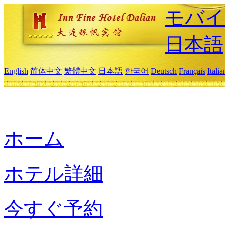
モバイ
日本語
English
简体中文
繁體中文
日本語
한국어
Deutsch
Français
Itali
ホーム
ホテル詳細
今すぐ予約