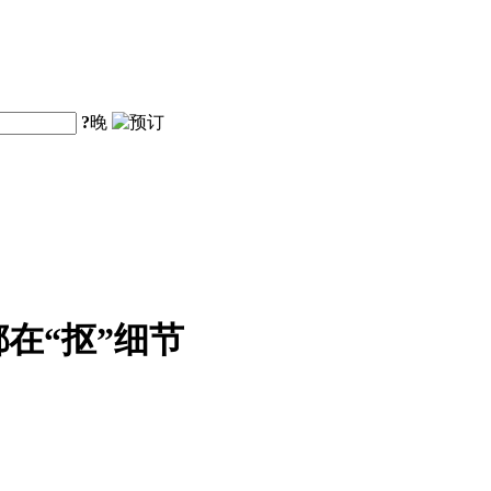
?
晚
在“抠”细节